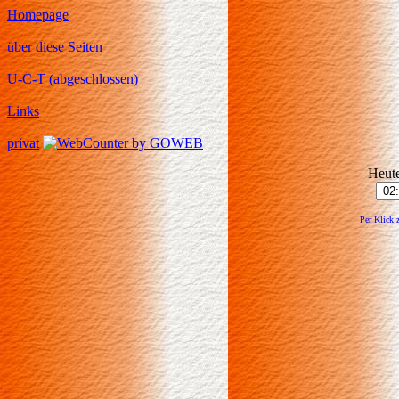
Homepage
über diese Seiten
U-C-T (abgeschlossen)
Links
privat
Heute
Per Klick 